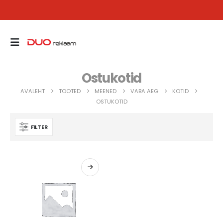
Ostukotid
AVALEHT
TOOTED
MEENED
VABA AEG
KOTID
OSTUKOTID
FILTER