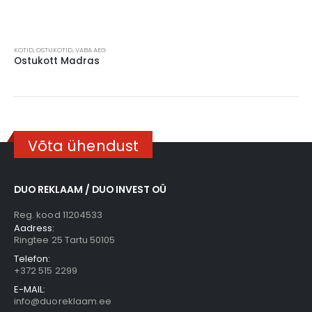
This
KOTID
,
OSTUKOTID
,
VABA AEG
product
Ostukott Madras
has
multiple
variants.
The
options
Võta ühendust
may
be
chosen
on
DUO REKLAAM / DUO INVEST OÜ
the
Reg. kood 11204533
product
Aadress:
page
Ringtee 25 Tartu 50105
Telefon:
+372 515 2299
E-MAIL:
info@duoreklaam.ee