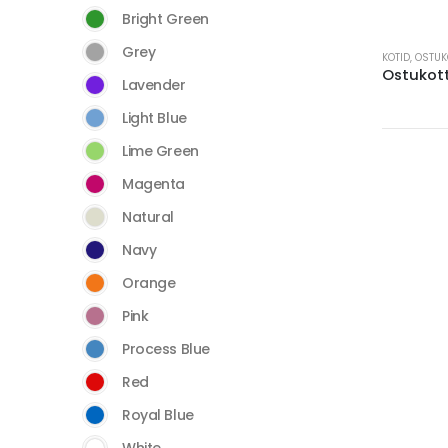
Bright Green
This
Grey
KOTID
,
OSTUK
product
Ostukot
Lavender
has
Light Blue
multiple
variants.
Lime Green
The
Magenta
options
may
Natural
be
Navy
chosen
Orange
on
the
Pink
product
Process Blue
page
Red
Royal Blue