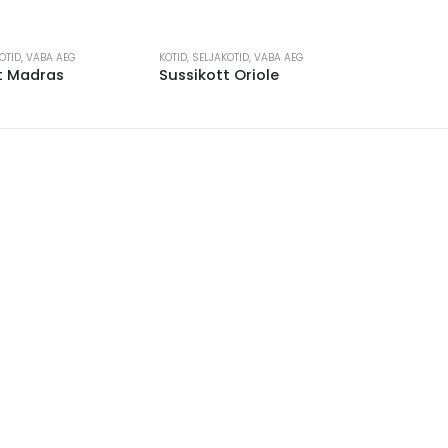
This
OTID
,
VABA AEG
KOTID
,
SELJAKOTID
,
VABA AEG
product
t Madras
Sussikott Oriole
has
multiple
variants.
The
options
may
be
chosen
on
the
product
page