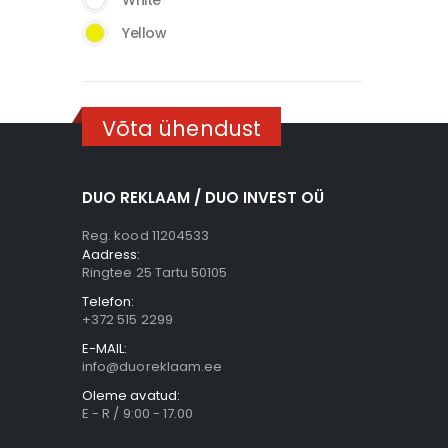
White
Yellow
Võta ühendust
DUO REKLAAM / DUO INVEST OÜ
Reg. kood 11204533
Aadress:
Ringtee 25 Tartu 50105
Telefon:
+372 515 2299
E-MAIL:
info@duoreklaam.ee
Oleme avatud:
E - R / 9:00 - 17.00