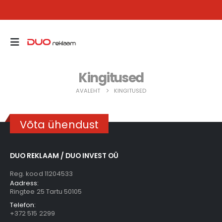
Kingitused
AVALEHT
KINGITUSED
Võta ühendust
DUO REKLAAM / DUO INVEST OÜ
Reg. kood 11204533
Aadress:
Ringtee 25 Tartu 50105
Telefon:
+372 515 2299